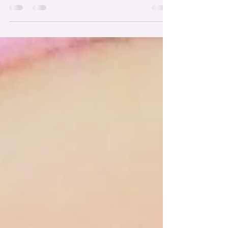
Früher in diesem Jahr: Ich sitze in der U-Bahn
neben einer Frau, die Handschuhe trägt. Es ist ja
das Corona-Jahr 2020, und alle tragen...