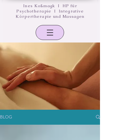
Ines Koßmagk I HP für
Psychotherapie I Integrative
Körpertherapie und Massagen
BLOG