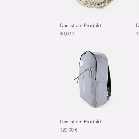
Schnellansicht
Das ist ein Produkt
D
Preis
P
40,00 €
1
Schnellansicht
Das ist ein Produkt
Preis
120,00 €