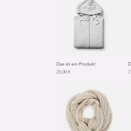
Schnellansicht
Das ist ein Produkt
D
Preis
P
25,00 €
7