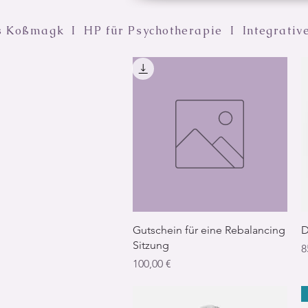
s Koßmagk I HP für Psychotherapie I Integrativ
Schnellansicht
Gutschein für eine Rebalancing
D
Sitzung
P
8
Preis
100,00 €