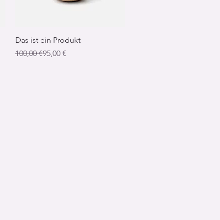
Schnellansicht
Das ist ein Produkt
Standardpreis
Sale-Preis
100,00 €
95,00 €