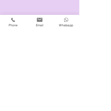
Phone
Email
Whatsapp
© 2018 by Rebalancing Berlin. Gestaltet mit
Wix.com
Datenschutz